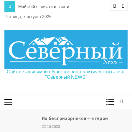
Перейти
Майский в печати и в сети
к
Пятница, 7 августа 2026
содержимому
Сайт независимой общественно-политической газеты
"Северный NEWS"
Из беспризорников – в герои
22.10.2023