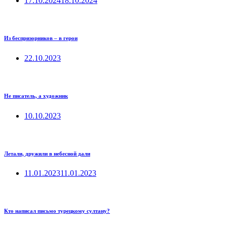
17.10.2024
18.10.2024
Из беспризорников – в герои
22.10.2023
Не писатель, а художник
10.10.2023
Летали, дружили в небесной дали
11.01.2023
11.01.2023
Кто написал письмо турецкому султану?