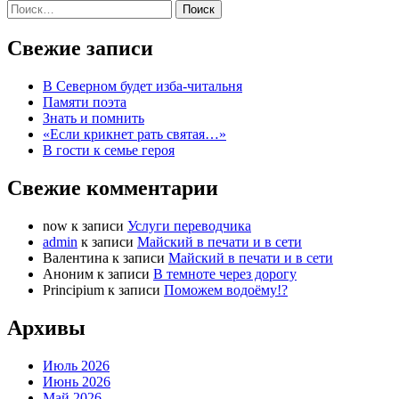
Найти:
Свежие записи
В Северном будет изба-читальня
Памяти поэта
Знать и помнить
«Если крикнет рать святая…»
В гости к семье героя
Свежие комментарии
now
к записи
Услуги переводчика
admin
к записи
Майский в печати и в сети
Валентина
к записи
Майский в печати и в сети
Аноним
к записи
В темноте через дорогу
Principium
к записи
Поможем водоёму!?
Архивы
Июль 2026
Июнь 2026
Май 2026