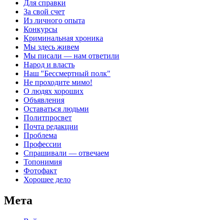
Для справки
За свой счет
Из личного опыта
Конкурсы
Криминальная хроника
Мы здесь живем
Мы писали — нам ответили
Народ и власть
Наш "Бессмертный полк"
Не проходите мимо!
О людях хороших
Объявления
Оставаться людьми
Политпросвет
Почта редакции
Проблема
Профессии
Спрашивали — отвечаем
Топонимия
Фотофакт
Хорошее дело
Мета