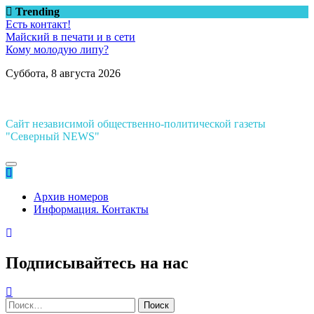
Перейти
Trending
к
Есть контакт!
содержимому
Майский в печати и в сети
Кому молодую липу?
Суббота, 8 августа 2026
Сайт независимой общественно-политической газеты
"Северный NEWS"
Архив номеров
Информация. Контакты
Подписывайтесь на нас
Найти: