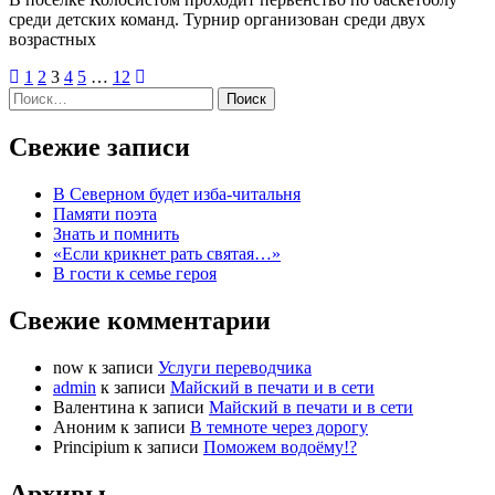
среди детских команд. Турнир организован среди двух
возрастных
1
2
3
4
5
…
12
Найти:
Свежие записи
В Северном будет изба-читальня
Памяти поэта
Знать и помнить
«Если крикнет рать святая…»
В гости к семье героя
Свежие комментарии
now
к записи
Услуги переводчика
admin
к записи
Майский в печати и в сети
Валентина
к записи
Майский в печати и в сети
Аноним
к записи
В темноте через дорогу
Principium
к записи
Поможем водоёму!?
Архивы