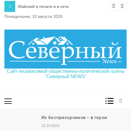
Перейти
Майский в печати и в сети
к
Понедельник, 10 августа 2026
содержимому
Сайт независимой общественно-политической газеты
"Северный NEWS"
Из беспризорников – в герои
22.10.2023