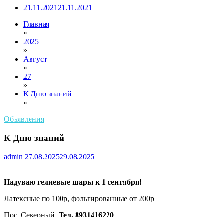
21.11.2021
21.11.2021
Главная
»
2025
»
Август
»
27
»
К Дню знаний
»
Объявления
К Дню знаний
admin
27.08.2025
29.08.2025
Надуваю гелиевые шары к 1 сентября!
Латексные по 100р, фольгированные от 200р.
Пос. Северный.
Тел. 8931416220