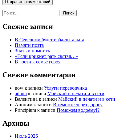
Найти:
Свежие записи
В Северном будет изба-читальня
Памяти поэта
Знать и помнить
«Если крикнет рать святая…»
В гости к семье героя
Свежие комментарии
now
к записи
Услуги переводчика
admin
к записи
Майский в печати и в сети
Валентина
к записи
Майский в печати и в сети
Аноним
к записи
В темноте через дорогу
Principium
к записи
Поможем водоёму!?
Архивы
Июль 2026