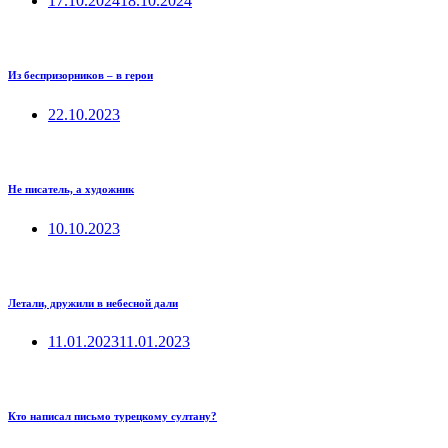
17.10.2024
18.10.2024
Из беспризорников – в герои
22.10.2023
Не писатель, а художник
10.10.2023
Летали, дружили в небесной дали
11.01.2023
11.01.2023
Кто написал письмо турецкому султану?