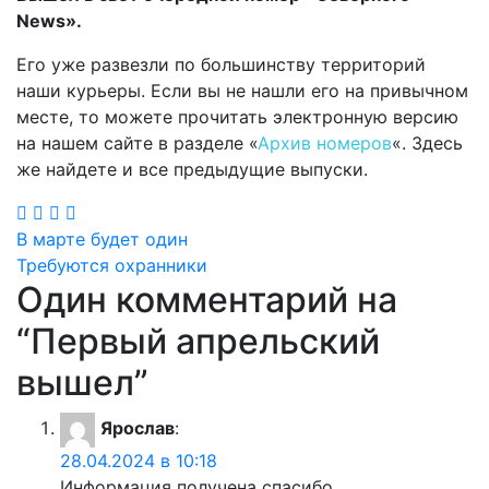
News».
Его уже развезли по большинству территорий
наши курьеры. Если вы не нашли его на привычном
месте, то можете прочитать электронную версию
на нашем сайте в разделе «
Архив номеров
«. Здесь
же найдете и все предыдущие выпуски.
Навигация
В марте будет один
Требуются охранники
по
Один комментарий на
записям
“
Первый апрельский
вышел
”
Ярослав
:
28.04.2024 в 10:18
Информация получена спасибо.