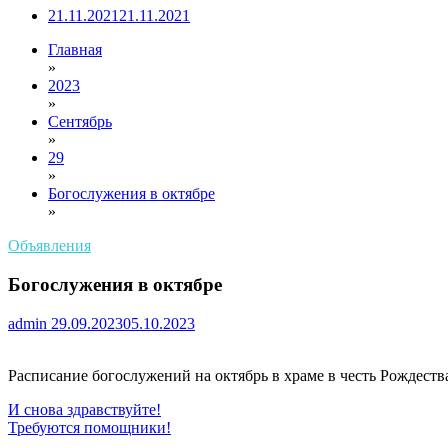
21.11.2021
21.11.2021
Главная
»
2023
»
Сентябрь
»
29
»
Богослужения в октябре
»
Объявления
Богослужения в октябре
admin
29.09.2023
05.10.2023
Расписание богослужений на октябрь в храме в честь Рождеств
Навигация
И снова здравствуйте!
Требуются помощники!
по