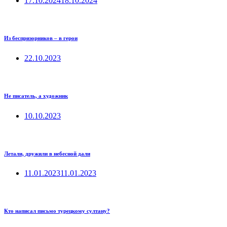
17.10.2024
18.10.2024
Из беспризорников – в герои
22.10.2023
Не писатель, а художник
10.10.2023
Летали, дружили в небесной дали
11.01.2023
11.01.2023
Кто написал письмо турецкому султану?