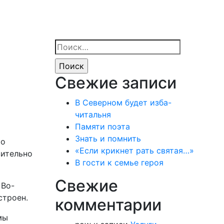
Найти:
Свежие записи
В Северном будет изба-
читальня
Памяти поэта
Знать и помнить
 о
«Если крикнет рать святая…»
вительно
В гости к семье героя
Свежие
 Во-
строен.
комментарии
мы