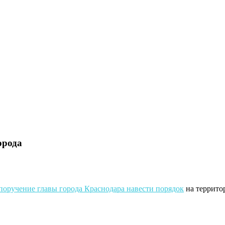
орода
поручение главы города Краснодара навести порядок
на террито