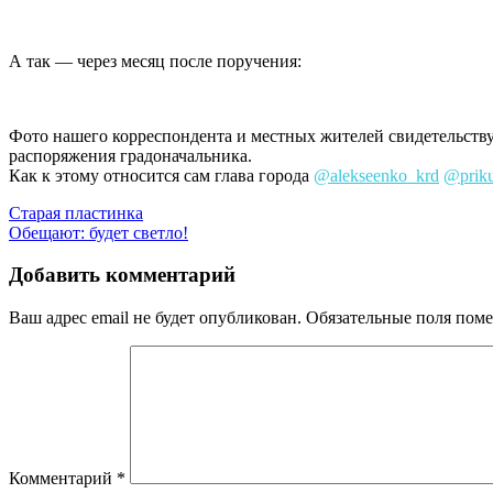
А так — через месяц после поручения:
Фото нашего корреспондента и местных жителей свидетельству
распоряжения градоначальника.
Как к этому относится сам глава города
@alekseenko_krd
@prik
Навигация
Старая пластинка
Обещают: будет светло!
по
записям
Добавить комментарий
Ваш адрес email не будет опубликован.
Обязательные поля пом
Комментарий
*