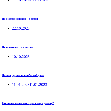
17.10.2024
18.10.2024
Из беспризорников – в герои
22.10.2023
Не писатель, а художник
10.10.2023
Летали, дружили в небесной дали
11.01.2023
11.01.2023
Кто написал письмо турецкому султану?