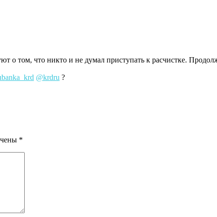
ют о том, что никто и не думал приступать к расчистке. Продо
ubanka_krd
@krdru
?
ечены
*