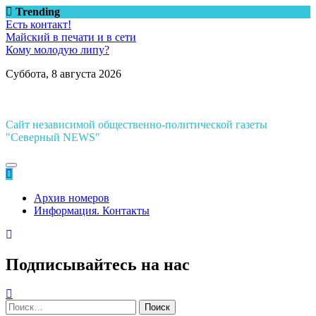
Перейти
Trending
к
Есть контакт!
содержимому
Майский в печати и в сети
Кому молодую липу?
Суббота, 8 августа 2026
Сайт независимой общественно-политической газеты
"Северный NEWS"
Архив номеров
Информация. Контакты
Подписывайтесь на нас
Найти: