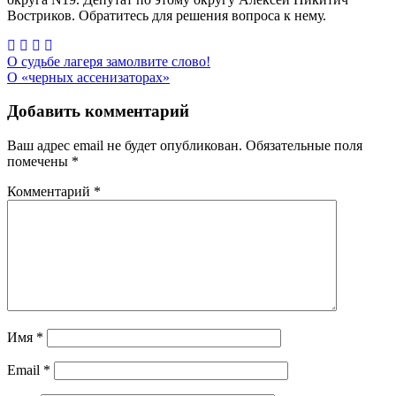
Востриков. Обратитесь для решения вопроса к нему.
Навигация
О судьбе лагеря замолвите слово!
О «черных ассенизаторах»
по
записям
Добавить комментарий
Ваш адрес email не будет опубликован.
Обязательные поля
помечены
*
Комментарий
*
Имя
*
Email
*