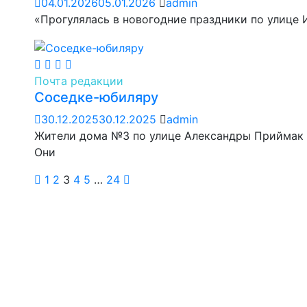
04.01.2026
05.01.2026
admin
«Прогулялась в новогодние праздники по улице 
Почта редакции
Соседке-юбиляру
30.12.2025
30.12.2025
admin
Жители дома №3 по улице Александры Приймак 
Они
1
2
3
4
5
…
24