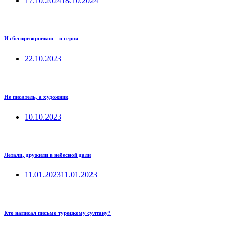
17.10.2024
18.10.2024
Из беспризорников – в герои
22.10.2023
Не писатель, а художник
10.10.2023
Летали, дружили в небесной дали
11.01.2023
11.01.2023
Кто написал письмо турецкому султану?