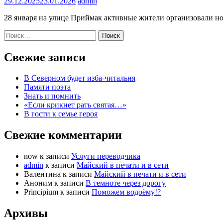
29.12.2025
23.01.2026
admin
28 января на улице Приймак активные жители организовали но
Найти:
Свежие записи
В Северном будет изба-читальня
Памяти поэта
Знать и помнить
«Если крикнет рать святая…»
В гости к семье героя
Свежие комментарии
now
к записи
Услуги переводчика
admin
к записи
Майский в печати и в сети
Валентина
к записи
Майский в печати и в сети
Аноним
к записи
В темноте через дорогу
Principium
к записи
Поможем водоёму!?
Архивы