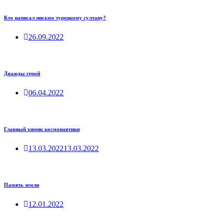
Кто написал письмо турецкому султану?
26.09.2022
Дважды герой
06.04.2022
Главный химик космонавтики
13.03.2022
13.03.2022
Память земли
12.01.2022