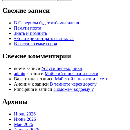
Свежие записи
В Северном будет изба-читальня
Памяти поэта
Знать и помнить
«Если крикнет рать святая…»
В гости к семье героя
Свежие комментарии
now
к записи
Услуги переводчика
admin
к записи
Майский в печати и в сети
Валентина
к записи
Майский в печати и в сети
Аноним
к записи
В темноте через дорогу
Principium
к записи
Поможем водоёму!?
Архивы
Июль 2026
Июнь 2026
Май 2026
Апрель 2026