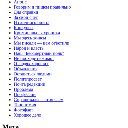
Анонс
Говорим и пишем правильно
Для справки
За свой счет
Из личного опыта
Конкурсы
Криминальная хроника
Мы здесь живем
Мы писали — нам ответили
Народ и власть
Наш "Бессмертный полк"
Не проходите мимо!
О людях хороших
Объявления
Оставаться людьми
Политпросвет
Почта редакции
Проблема
Профессии
Спрашивали — отвечаем
Топонимия
Фотофакт
Хорошее дело
Мета