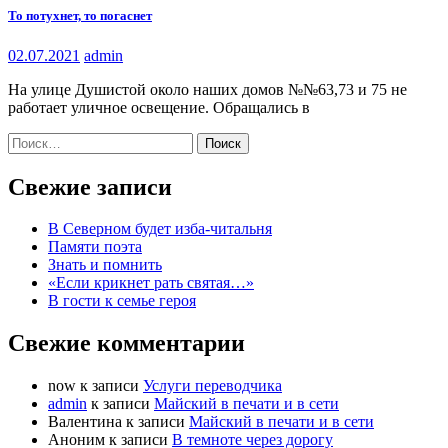
То потухнет, то погаснет
02.07.2021
admin
На улице Душистой около наших домов №№63,73 и 75 не
работает уличное освещение. Обращались в
Найти:
Свежие записи
В Северном будет изба-читальня
Памяти поэта
Знать и помнить
«Если крикнет рать святая…»
В гости к семье героя
Свежие комментарии
now
к записи
Услуги переводчика
admin
к записи
Майский в печати и в сети
Валентина
к записи
Майский в печати и в сети
Аноним
к записи
В темноте через дорогу