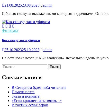
21.08.2025
23.08.2025
admin
С болью слежу за высаженными молодыми деревцами. Они очен
Фотофакт
Как скажут, так и убираем
25.10.2023
25.10.2023
admin
На остановке возле ЖК «Казанский» несколько недель не убир
Найти:
Свежие записи
В Северном будет изба-читальня
Памяти поэта
Знать и помнить
«Если крикнет рать святая…»
В гости к семье героя