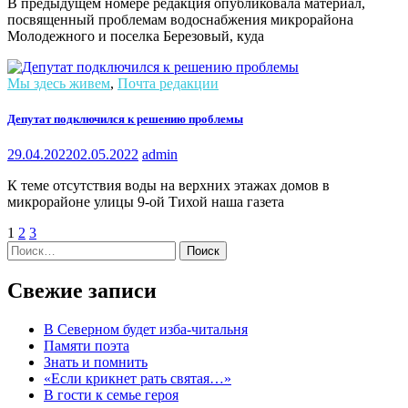
В предыдущем номере редакция опубликовала материал,
посвященный проблемам водоснабжения микрорайона
Молодежного и поселка Березовый, куда
Мы здесь живем
,
Почта редакции
Депутат подключился к решению проблемы
29.04.2022
02.05.2022
admin
К теме отсутствия воды на верхних этажах домов в
микрорайоне улицы 9-ой Тихой наша газета
1
2
3
Найти:
Свежие записи
В Северном будет изба-читальня
Памяти поэта
Знать и помнить
«Если крикнет рать святая…»
В гости к семье героя