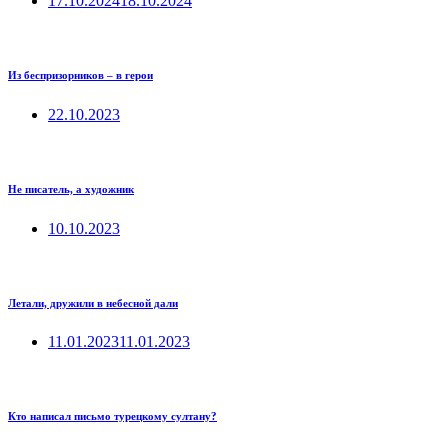
17.10.2024
18.10.2024
Из беспризорников – в герои
22.10.2023
Не писатель, а художник
10.10.2023
Летали, дружили в небесной дали
11.01.2023
11.01.2023
Кто написал письмо турецкому султану?