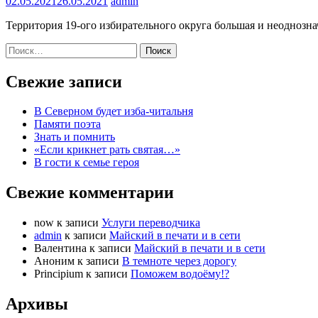
02.05.2021
26.05.2021
admin
Территория 19-ого избирательного округа большая и неоднозн
Найти:
Свежие записи
В Северном будет изба-читальня
Памяти поэта
Знать и помнить
«Если крикнет рать святая…»
В гости к семье героя
Свежие комментарии
now
к записи
Услуги переводчика
admin
к записи
Майский в печати и в сети
Валентина
к записи
Майский в печати и в сети
Аноним
к записи
В темноте через дорогу
Principium
к записи
Поможем водоёму!?
Архивы