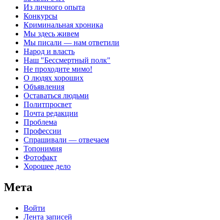
Из личного опыта
Конкурсы
Криминальная хроника
Мы здесь живем
Мы писали — нам ответили
Народ и власть
Наш "Бессмертный полк"
Не проходите мимо!
О людях хороших
Объявления
Оставаться людьми
Политпросвет
Почта редакции
Проблема
Профессии
Спрашивали — отвечаем
Топонимия
Фотофакт
Хорошее дело
Мета
Войти
Лента записей