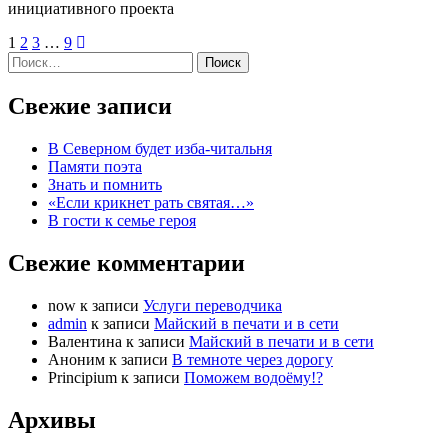
инициативного проекта
1
2
3
…
9
Найти:
Свежие записи
В Северном будет изба-читальня
Памяти поэта
Знать и помнить
«Если крикнет рать святая…»
В гости к семье героя
Свежие комментарии
now
к записи
Услуги переводчика
admin
к записи
Майский в печати и в сети
Валентина
к записи
Майский в печати и в сети
Аноним
к записи
В темноте через дорогу
Principium
к записи
Поможем водоёму!?
Архивы