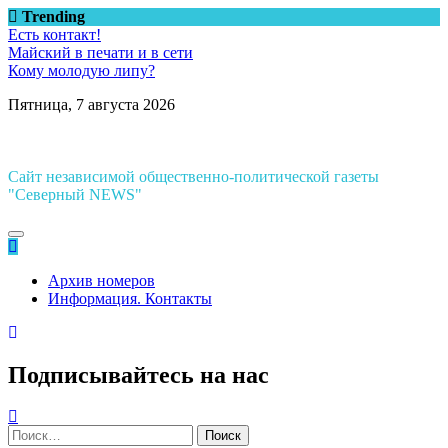
Перейти
Trending
к
Есть контакт!
содержимому
Майский в печати и в сети
Кому молодую липу?
Пятница, 7 августа 2026
Сайт независимой общественно-политической газеты
"Северный NEWS"
Архив номеров
Информация. Контакты
Подписывайтесь на нас
Найти: