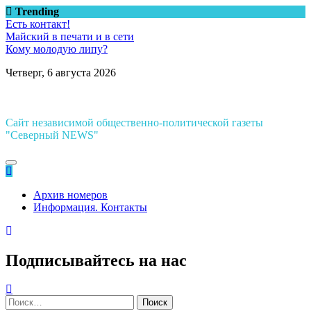
Перейти
Trending
к
Есть контакт!
содержимому
Майский в печати и в сети
Кому молодую липу?
Четверг, 6 августа 2026
Сайт независимой общественно-политической газеты
"Северный NEWS"
Архив номеров
Информация. Контакты
Подписывайтесь на нас
Найти: