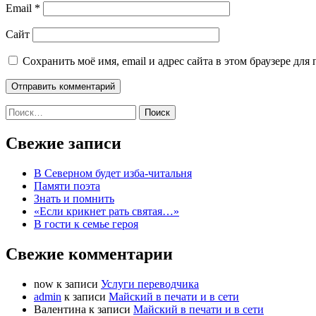
Email
*
Сайт
Сохранить моё имя, email и адрес сайта в этом браузере д
Найти:
Свежие записи
В Северном будет изба-читальня
Памяти поэта
Знать и помнить
«Если крикнет рать святая…»
В гости к семье героя
Свежие комментарии
now
к записи
Услуги переводчика
admin
к записи
Майский в печати и в сети
Валентина
к записи
Майский в печати и в сети