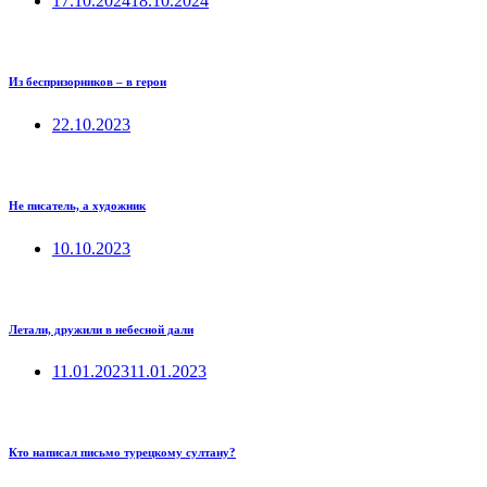
17.10.2024
18.10.2024
Из беспризорников – в герои
22.10.2023
Не писатель, а художник
10.10.2023
Летали, дружили в небесной дали
11.01.2023
11.01.2023
Кто написал письмо турецкому султану?