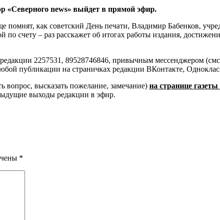
ор «Северного
news» выйдет в прямой эфир.
 помнят, как советский День печати, Владимир Бабенков, учред
по счету – раз расскажет об итогах работы издания, достижения
едакции 2257531, 89528746846, привычным мессенджером (смс, м
бой публикации на страничках редакции ВКонтакте, Однокласс
ь вопрос, высказать пожелание, замечание)
на странице газеты
едыдущие выходы редакции в эфир.
ечены
*