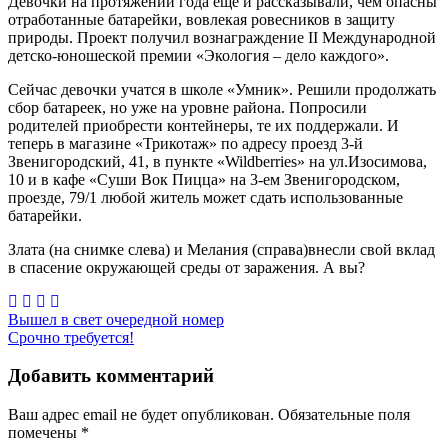
Девочки на протяжении года еще и рассказывали, чем опасны
отработанные батарейки, вовлекая ровесников в защиту
природы. Проект получил вознаграждение II Международной
детско-юношеской премии «Экология – дело каждого».
Сейчас девочки учатся в школе «Умник». Решили продолжать
сбор батареек, но уже на уровне района. Попросили
родителей приобрести контейнеры, те их поддержали. И
теперь в магазине «Трикотаж» по адресу проезд 3-й
Звенигородский, 41, в пункте «Wildberries» на ул.Изосимова,
10 и в кафе «Суши Вок Пицца» на 3-ем Звенигородском,
проезде, 79/1 любой житель может сдать использованные
батарейки.
Злата (на снимке слева) и Мелания (справа)внесли свой вклад
в спасение окружающей среды от заражения. А вы?
Навигация
Вышел в свет очередной номер
Срочно требуется!
по
записям
Добавить комментарий
Ваш адрес email не будет опубликован.
Обязательные поля
помечены
*