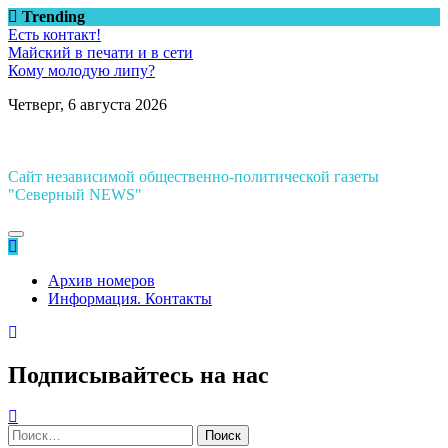
Перейти
Trending
к
Есть контакт!
содержимому
Майский в печати и в сети
Кому молодую липу?
Четверг, 6 августа 2026
Сайт независимой общественно-политической газеты
"Северный NEWS"
Архив номеров
Информация. Контакты
Подписывайтесь на нас
Найти: