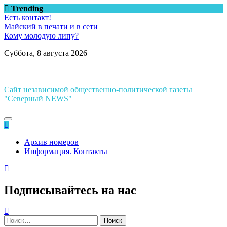
Перейти
Trending
к
Есть контакт!
содержимому
Майский в печати и в сети
Кому молодую липу?
Суббота, 8 августа 2026
Сайт независимой общественно-политической газеты
"Северный NEWS"
Архив номеров
Информация. Контакты
Подписывайтесь на нас
Найти: