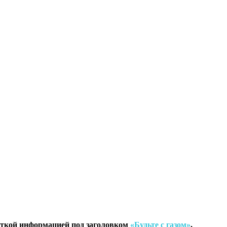
роткой информацией под заголовком
«Будьте с газом»
,