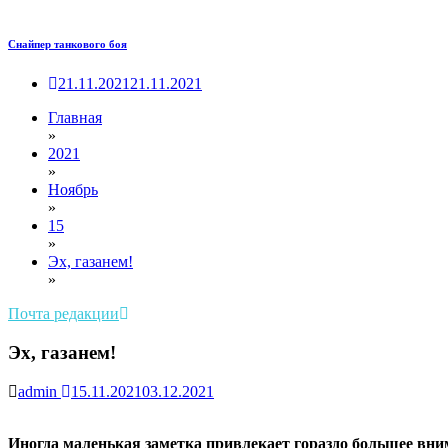
Снайпер танкового боя
21.11.2021
21.11.2021
Главная
»
2021
»
Ноябрь
»
15
»
Эх, газанем!
»
Почта редакции
Эх, газанем!
admin
15.11.2021
03.12.2021
Иногда маленькая заметка привлекает гораздо большее вни