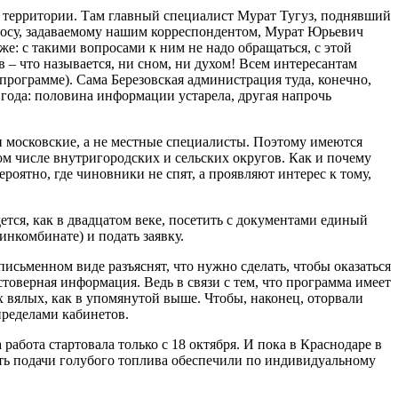
я территории. Там главный специалист Мурат Тугуз, поднявший
просу, задаваемому нашим корреспондентом, Мурат Юрьевич
же: с такими вопросами к ним не надо обращаться, с этой
 – что называется, ни сном, ни духом! Всем интересантам
 программе). Сама Березовская администрация туда, конечно,
 года: половина информации устарела, другая напрочь
ли московские, а не местные специалисты. Поэтому имеются
м числе внутригородских и сельских округов. Как и почему
оятно, где чиновники не спят, а проявляют интерес к тому,
тся, как в двадцатом веке, посетить с документами единый
нкомбинате) и подать заявку.
 письменном виде разъяснят, что нужно сделать, чтобы оказаться
стоверная информация. Ведь в связи с тем, что программа имеет
их вялых, как в упомянутой выше. Чтобы, наконец, оторвали
пределами кабинетов.
работа стартовала только с 18 октября. И пока в Краснодаре в
ть подачи голубого топлива обеспечили по индивидуальному