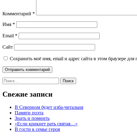
Комментарий
*
Имя
*
Email
*
Сайт
Сохранить моё имя, email и адрес сайта в этом браузере д
Найти:
Свежие записи
В Северном будет изба-читальня
Памяти поэта
Знать и помнить
«Если крикнет рать святая…»
В гости к семье героя