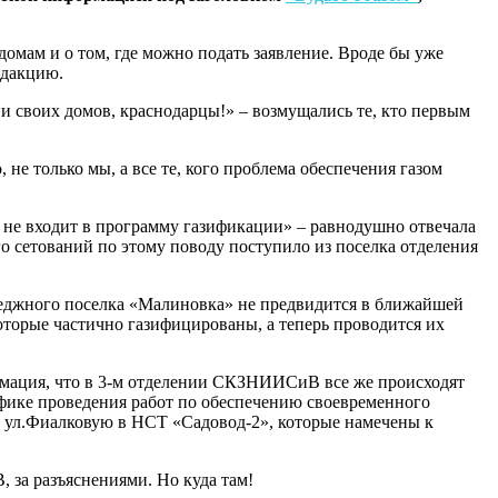
домам и о том, где можно подать заявление. Вроде бы уже
едакцию.
ии своих домов, краснодарцы!» – возмущались те, кто первым
 не только мы, а все те, кого проблема обеспечения газом
 не входит в программу газификации» – равнодушно отвечала
го сетований по этому поводу поступило из поселка отделения
теджного поселка «Малиновка» не предвидится в ближайшей
которые частично газифицированы, а теперь проводится их
ормация, что в 3-м отделении СКЗНИИСиВ все же происходят
фике проведения работ по обеспечению своевременного
а ул.Фиалковую в НСТ «Садовод-2», которые намечены к
за разъяснениями. Но куда там!