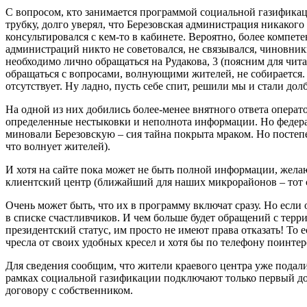
С вопросом, кто занимается программой социальной газификац
трубку, долго уверял, что Березовская администрация никаког
консультировался с кем-то в кабинете. Вероятно, более компет
администраций никто не советовался, не связывался, чиновник
необходимо лично обращаться на Рудакова, 3 (поясним для чита
обращаться с вопросами, волнующими жителей, не собирается. 
отсутствует. Ну ладно, пусть себе спит, решили мы и стали до
На одной из них добились более-менее внятного ответа операт
определенные нестыковки и неполнота информации. Но федерал
миновали Березовскую – сия тайна покрыта мраком. Но постепе
что волнует жителей).
И хотя на сайте пока может не быть полной информации, жела
клиентский центр (ближайший для наших микрорайонов – тот са
Очень может быть, что их в программу включат сразу. Но если о
в списке счастливчиков. И чем больше будет обращений с терри
президентский статус, им просто не имеют права отказать! То 
чресла от своих удобных кресел и хотя бы по телефону поинте
Для сведения сообщим, что жители краевого центра уже подали 
рамках социальной газификации подключают только первый дом
договору с собственником.