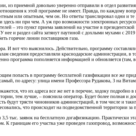
ии, из приемной довольно уверенно отправили в отдел развити
о отношения к этой программе не имеет. Правда, по каждому во
ентным или опытным, чем он. Но ответы транслировал одни и те 
и здесь ни при чем. А уж про возможности электронных ресурсов
телей – это пункт приема заявлений на участие в президентской
У нее и раздел сайта затянут паутиной с дохлыми мухами с 2019
лбить горячие линии поставщиков газа.
ора. И вот что выяснилось. Действительно, программу составля
ам сведения предоставляли краснодарские администрации, в то
нно программа пополняется информацией и обновляется (там, вер
ющим попасть в программу бесплатной газификации все же приде
мый, по адресу: улица имени Профессора Рудакова, 3 на Витами
кажется, что их адреса все же нет в перечне, ходоку подробно в
тории, тем лучше, – пояснила оператор. Будет более полная и до
есть будут трясти чиновников администраций, в том числе и так
ресовались, что происходит на подведомственной территории за 
3,5 тыс. заявок на бесплатную догафизикацию. Практически эта 
. К границам его участка уже проведен газопровод, возможнос