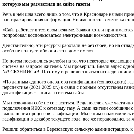
которую мы разместили на сайте
газеты
.
Речь в ней шла всего лишь о том, что в Краснодаре начали при
растиражированная информация. Но именно эта заметочка стала
«Сайт работает в тестовом режиме. Заявки хоть и принимаются
попробовал воспользоваться электронными возможностями.
Действительно, эти ресурсы работали не без сбоев, но на отлад
особо не волнует, ибо они его в доме имеют.
Но потом посыпались жалобы на то, что некоторые желающие 
система на запросы жителей. Мы проверили. Ввели адрес одной
№3 СКЗНИИСиВ. Поэтому и решили заняться исследованием 
«По данным единого оператора газификации (connectgas.ru) 
перспективе (2021-2025 г.г.) в связи с полным отсутствием г
догазификация» – писала система сайта.
Мы позволили себе не согласиться. Ведь поселок уже частичн
подключения ИЖС к сетевому газу. А сами жители сообщили о
выполнения процессов газификации. Мы с ним ознакомились и,
газификации в декабре текущего года, все же порадовались за 
Решили обратиться в Березовскую сельскую администрацию, к