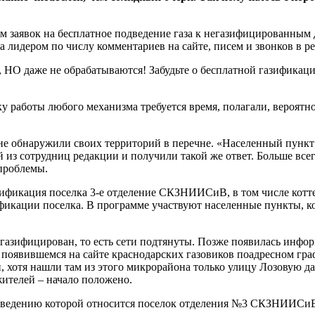
ем заявок на бесплатное подведение газа к негазифицированным 
 лидером по числу комментариев на сайте, писем и звонков в р
, НО даже не обрабатываются! Забудьте о бесплатной газификац
ку работы любого механизма требуется время, полагали, вероятно,
не обнаружили своих территорий в перечне. «Населенный пункт
 из сотрудниц редакции и получили такой же ответ. Больше все
проблемы.
газификация поселка 3-е отделение СКЗНИИСиВ, в том числе кот
азификации поселка. В программе участвуют населенные пункты, 
о газифицирован, то есть сети подтянуты. Позже появилась инф
 появившемся на сайте краснодарских газовиков поадресном гра
 хотя нашли там из этого микрорайона только улицу Лозовую д
жителей – начало положено.
 ведению которой относится поселок отделения №3 СКЗНИИСиВ, 