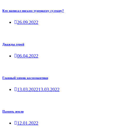
Кто написал письмо турецкому султану?
26.09.2022
Дважды герой
06.04.2022
Главный химик космонавтики
13.03.2022
13.03.2022
Память земли
12.01.2022